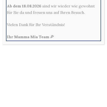
Ab dem 18.08.2026
sind wir wieder wie gewohnt
Mama Mia Pizzeria Restaurant - Merscheider Str. 14,
für Sie da und freuen uns auf Ihren Besuch.
42699 Solingen
0212-329800
Vielen Dank für Ihr Verständnis!
Mo - Fr: 10:00 - 22:00 Uhr
Sa, So & Feiertags: 12:00 - 22:00 Uhr
Ihr Mamma Mia Team
🍕
Allg. Geschäftsbedingungen
Außerhalb der Lieferzeiten sind keine Bestellungen im
Online-Shop möglich!
Per E-Mail und Telefon eingehende Bestellungen sind
verbindlich und werden in der Reihenfolge ihres