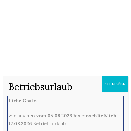
14/01/2021
Keine Kommentare
Gebratener Reis mit frischem Gemüse
Betriebsurlaub
SCHLIEẞEN
Kommentare sind hier leider nicht gestattet
Liebe Gäste,
wir machen
vom 05.08.2026 bis einschließlich
17.08.2026
Betriebsurlaub.
Kontakt