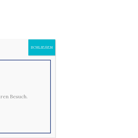
ZIAL
SCHLIEẞEN
hren Besuch.