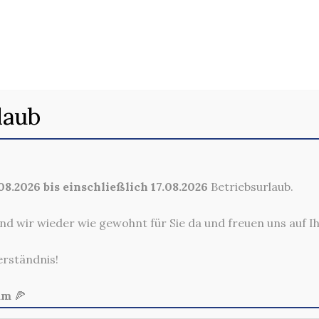
PIZZA FUNGHI SPE
laub
8.2026 bis einschließlich 17.08.2026
Betriebsurlaub.
nd wir wieder wie gewohnt für Sie da und freuen uns auf I
erständnis!
am
🍕