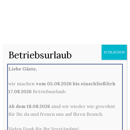
220. Mozzarella Auflauf
Nudeln (F) mit Mozzarella (D), Tomatensauce
11,90 €
und frischen Tomaten, mit Oldenburger
Portion
Gouda (D) überbacken
221. Chicken Auflauf
11,90 €
Portion
Betriebsurlaub
Nudeln (F) mit Broccoli, Hähnchenbrustfilet
SCHLIEẞEN
und Tomaten-Sahnesauce (D), mit Oldenburger Gouda
(D) überbacken
Liebe Gäste,
222. Thunfisch Auflauf
wir machen
vom 05.08.2026 bis einschließlich
Nudeln (F) mit Thunfisch (H), frischen
11,90 €
17.08.2026
Betriebsurlaub.
Champignons und Tomaten-Sahnesauce (D),
Portion
mit Oldenburger Gouda (D) überbacken
Ab dem 18.08.2026
sind wir wieder wie gewohnt
für Sie da und freuen uns auf Ihren Besuch.
224. Meeresfrüchte
Auflauf
13,90 €
Vielen Dank für Ihr Verständnis!