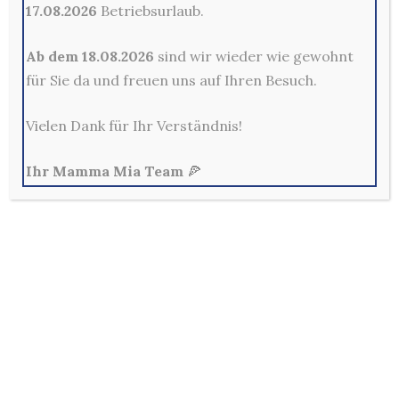
17.08.2026
Betriebsurlaub.
Ab dem 18.08.2026
sind wir wieder wie gewohnt
für Sie da und freuen uns auf Ihren Besuch.
Vielen Dank für Ihr Verständnis!
Sonderwünsche
Ihr Mamma Mia Team
🍕
Falls Sie einem Produkt Sonderwünsche
hinzufügen möchten (ohne Knoblauch, kein
Oregano, ohne Zwiebeln etc.), können Sie diese
auf der Kassenseite in einem Anmerkungsfeld
angeben.