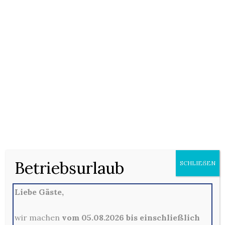
658. Vegetaria Wrap
Stück
Wrap (F) mit gemischtem Salat, Tomaten,
Gurken, Mais, Paprika, Weißkäse (D) und
Remouladensauce (6, E)
Warenkorb
zur Zeit geschlossen
Betriebsurlaub
SCHLIEẞEN
Liebe Gäste,
wir machen
vom 05.08.2026 bis einschließlich