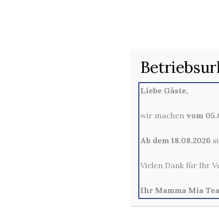
Mayonnaise (1,2,4,6,B,D) oder Ketchup (1,4), wahlwei
439. 12 Chicken Nugget
12 Chicken Nuggets (F) mit 3 Saucen nach Wahl: Curry-
Mayonnaise (1,2,4,6,B,D) oder Ketchup (1,4), wahlwei
Betriebsur
Liebe Gäste,
wir machen
vom 05.0
Ab dem 18.08.2026
si
Vielen Dank für Ihr V
Ihr Mamma Mia Te