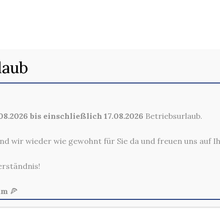
se mit Pommes Frites (+2,- Euro)
s
8,50 €
Portion
, BBQ (2, A, B, C, F), Süß-Sauer-Sauce (A),
se mit Pommes Frites (+2,- Euro)
laub
8.2026 bis einschließlich 17.08.2026
Betriebsurlaub.
nd wir wieder wie gewohnt für Sie da und freuen uns auf I
erständnis!
am
🍕