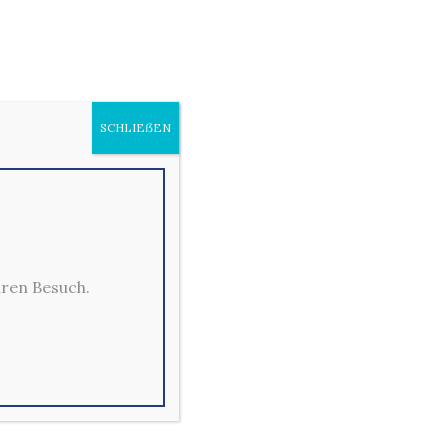
SCHLIEẞEN
Sonderwünsche
hren Besuch.
Falls Sie einem Produkt Sonderwünsche
hinzufügen möchten (ohne Knoblauch,
kein Oregano, ohne Zwiebeln etc.),
können Sie diese auf der Kassenseite in
einem Anmerkungsfeld angeben.