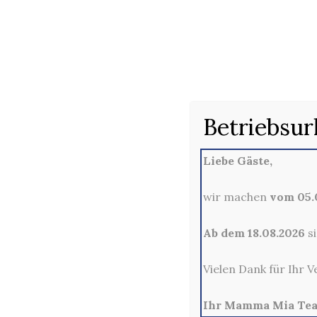
4 = Farbstoff
5 = Säuerungsmittel
6 = Süßungsmittel
7 = coffeinhaltig
8 = chininhaltig
9 = geschwärzt
10 = enthält eine Phenylalaninquelle
Betriebsur
11 = Phosphat
Allergenkennzeichnung:
Liebe Gäste,
A = Sellerie
wir machen
vom 05.0
B = Senf
C = Soja
Ab dem 18.08.2026
si
D = Milch/Lactose
E = Ei in jeglicher Form
Vielen Dank für Ihr V
F = Glutenhaltiges Getreide/Weizen
G = Sesamsamen
Ihr Mamma Mia Te
H = Alle Arten von Fisch