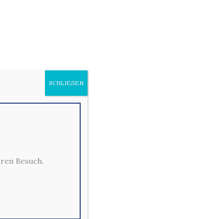
SCHLIEẞEN
hren Besuch.