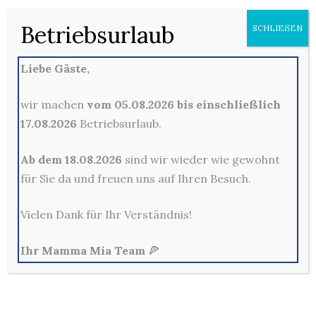
42699 Solingen
Betriebsurlaub
SCHLIEẞEN
0212-329800
Mo - Fr: 10:00 - 22:00 Uhr
Sa, So & Feiertags: 12:00 - 22:00 Uhr
Liebe Gäste,
wir machen
vom 05.08.2026 bis einschließlich
17.08.2026
Betriebsurlaub.
Ab dem 18.08.2026
sind wir wieder wie gewohnt
für Sie da und freuen uns auf Ihren Besuch.
Allg. Geschäftsbedingungen
Vielen Dank für Ihr Verständnis!
Außerhalb der Lieferzeiten sind keine Bestellungen im
Online-Shop möglich!
Ihr Mamma Mia Team
🍕
Per E-Mail und Telefon eingehende Bestellungen sind
verbindlich und werden in der Reihenfolge ihres
Eingangs bearbeitet.
Bezahlung erfolgt mit PayPal (Servicegebühr: 2,6% vom