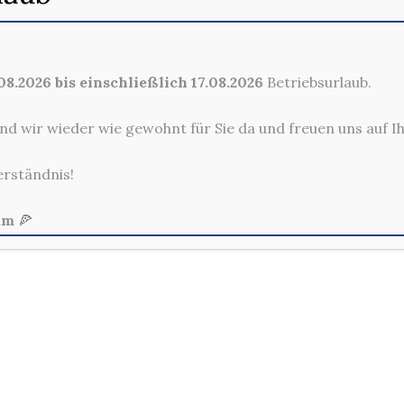
rke, Tomate und Spezialsauce (A), wahlweise mit Pommes Frites (+2,
8.2026 bis einschließlich 17.08.2026
Betriebsurlaub.
ke, Tomate, Jalapenos (J), Chesterkäse (D), Käse (D) und Hot-Chili
nd wir wieder wie gewohnt für Sie da und freuen uns auf I
erständnis!
rke, Tomate und Spezialsauce (A), wahlweise mit Pommes Frites (+2,
am
🍕
Allg.
4, 42699 Solingen
Außerhalb der Lieferze
Per E-Mail und Telefon ein
Reih
Bezahlung erfolgt mit PayPal