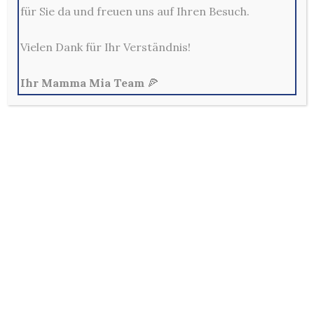
für Sie da und freuen uns auf Ihren Besuch.
0212-329800
Mo - Fr: 10:00 - 22:00 Uhr
Sa, So & Feiertags: 12:00 - 22:00 Uhr
Vielen Dank für Ihr Verständnis!
Ihr Mamma Mia Team
🍕
Allg. Geschäftsbedingungen
Außerhalb der Lieferzeiten sind keine Bestellungen im
Online-Shop möglich!
Per E-Mail und Telefon eingehende Bestellungen sind
verbindlich und werden in der Reihenfolge ihres
Eingangs bearbeitet.
Bezahlung erfolgt mit PayPal (Servicegebühr: 2,6% vom
Bestellwert +0,35 €), oder in bar bei Lieferung /