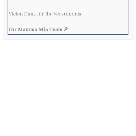
417. Frikadellen Teller
Vielen Dank für Ihr Verständnis!
hausgemachte Frikadellen
(Rindergehacktes) mit Sauce Bernaise (1,
2, 6, B, D, E), wahlweise mit Pommes,
Ihr Mamma Mia Team
🍕
Kroketten oder Reis, dazu nach Wunsch
ein kleiner Beilagensalat (+3,- Euro)
Kontakt
Mama Mia Pizzeria Restaurant - Merscheider Str. 14,
42699 Solingen
0212-329800
Mo - Fr: 10:00 - 22:00 Uhr