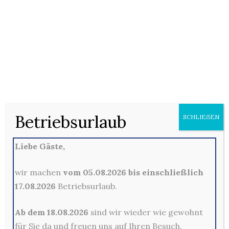
505. Grillteller Deluxe
mit Frikadelle (Rindergehacktes),
Betriebsurlaub
SCHLIEẞEN
Hähnchenfilet, Zwiebeln,
Hähnchendrehspieß (2, 5, 11, B, C, F),
Liebe Gäste,
Sauce (A, D), Chicken Wings (F),
wahlweise Tzatziki (D) oder scharfe
wir machen
vom 05.08.2026 bis einschließlich
Sauce (A), wahlweise mit Pommes,
17.08.2026
Betriebsurlaub.
Kroketten oder…
Ab dem 18.08.2026
sind wir wieder wie gewohnt
10,50
€
für Sie da und freuen uns auf Ihren Besuch.