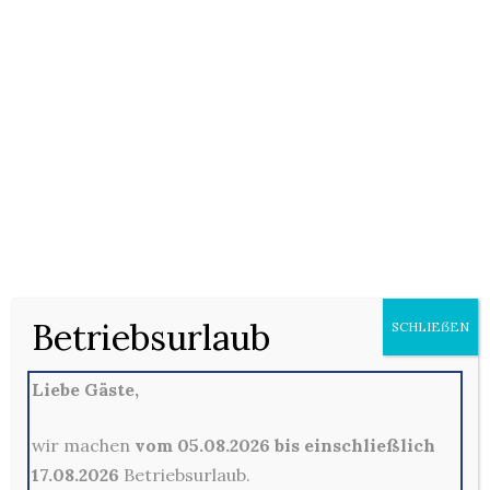
17/01/2021
Keine Kommentare
Pizza (F) mit Tomatensauce, Oldenburger Gouda (D),
Oregano und Gyros (Hähnchenfleisch, 2, 3, 5, B)
Betriebsurlaub
SCHLIEẞEN
Kommentare sind hier leider nicht gestattet
Liebe Gäste,
wir machen
vom 05.08.2026 bis einschließlich
17.08.2026
Betriebsurlaub.