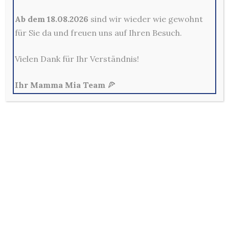
Kontakt
Ab dem 18.08.2026
sind wir wieder wie gewohnt
für Sie da und freuen uns auf Ihren Besuch.
Mama Mia Pizzeria Restaurant - Merscheider Str. 14,
42699 Solingen
0212-329800
Vielen Dank für Ihr Verständnis!
Mo - Fr: 10:00 - 22:00 Uhr
Sa, So & Feiertags: 12:00 - 22:00 Uhr
Ihr Mamma Mia Team
🍕
Allg. Geschäftsbedingungen
Außerhalb der Lieferzeiten sind keine Bestellungen im
Online-Shop möglich!
Per E-Mail und Telefon eingehende Bestellungen sind