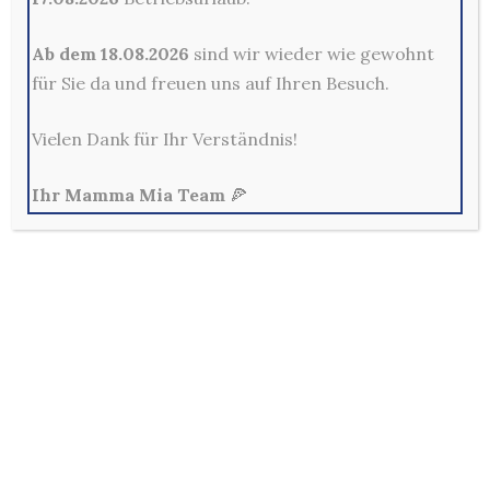
Kontakt
Ab dem 18.08.2026
sind wir wieder wie gewohnt
für Sie da und freuen uns auf Ihren Besuch.
Mama Mia Pizzeria Restaurant - Merscheider Str. 14,
42699 Solingen
Vielen Dank für Ihr Verständnis!
0212-329800
Mo - Fr: 10:00 - 22:00 Uhr
Ihr Mamma Mia Team
🍕
Sa, So & Feiertags: 12:00 - 22:00 Uhr
Allg. Geschäftsbedingungen
Außerhalb der Lieferzeiten sind keine Bestellungen im
Online-Shop möglich!