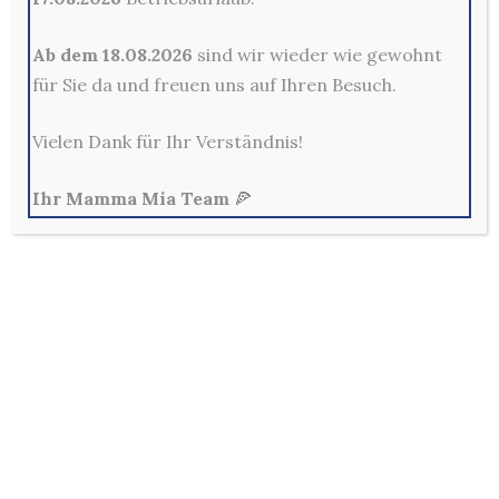
Kontakt
Ab dem 18.08.2026
sind wir wieder wie gewohnt
für Sie da und freuen uns auf Ihren Besuch.
Mama Mia Pizzeria Restaurant - Merscheider Str. 14,
42699 Solingen
Vielen Dank für Ihr Verständnis!
0212-329800
Mo - Fr: 10:00 - 22:00 Uhr
Ihr Mamma Mia Team
🍕
Sa, So & Feiertags: 12:00 - 22:00 Uhr
Allg. Geschäftsbedingungen
Außerhalb der Lieferzeiten sind keine Bestellungen im
Online-Shop möglich!