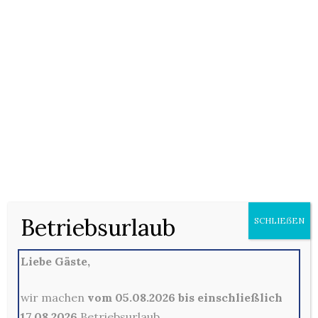
18/01/2021
Keine Kommentare
Nudeln (F) mit Frutti di Mare (H, I, M), Knoblauch und
Tomaten-Sahnesauce (D), mit Oldenburger Gouda (D)
überbacken
Betriebsurlaub
SCHLIEẞEN
Kommentare sind hier leider nicht gestattet
Liebe Gäste,
wir machen
vom 05.08.2026 bis einschließlich
17.08.2026
Betriebsurlaub.