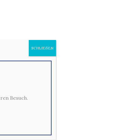
 1
SCHLIEẞEN
hren Besuch.