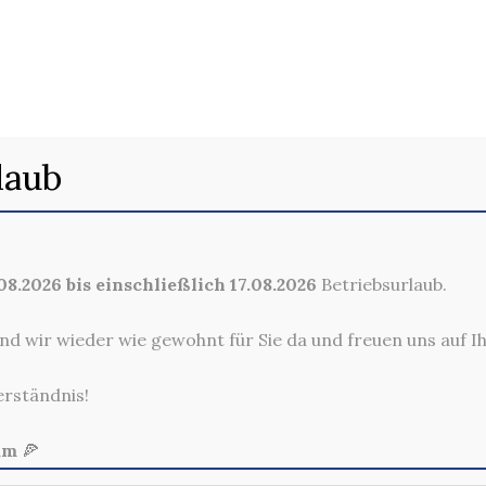
48. NUDELN POLLO
laub
8.2026 bis einschließlich 17.08.2026
Betriebsurlaub.
nd wir wieder wie gewohnt für Sie da und freuen uns auf I
erständnis!
am
🍕