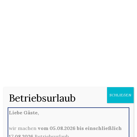
17/01/2021
Keine Kommentare
Pizza (F) mit Tomatensauce, Oldenburger Gouda (D),
Oregano, Rindersalami (1, 3, 4), Thunfisch (H) und
Zwiebeln
Betriebsurlaub
SCHLIEẞEN
Kommentare sind hier leider nicht gestattet
Liebe Gäste,
wir machen
vom 05.08.2026 bis einschließlich
17.08.2026
Betriebsurlaub.