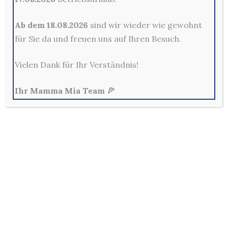
Kontakt
Ab dem 18.08.2026
sind wir wieder wie gewohnt
für Sie da und freuen uns auf Ihren Besuch.
Mama Mia Pizzeria Restaurant - Merscheider Str. 14,
42699 Solingen
Vielen Dank für Ihr Verständnis!
0212-329800
Mo - Fr: 10:00 - 22:00 Uhr
Ihr Mamma Mia Team
🍕
Sa, So & Feiertags: 12:00 - 22:00 Uhr
Allg. Geschäftsbedingungen
Außerhalb der Lieferzeiten sind keine Bestellungen im
Online-Shop möglich!