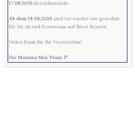
17.08.2026
Betriebsurlaub.
Ab dem 18.08.2026
sind wir wieder wie gewohnt
Kontakt
für Sie da und freuen uns auf Ihren Besuch.
Mama Mia Pizzeria Restaurant - Merscheider Str. 14,
42699 Solingen
Vielen Dank für Ihr Verständnis!
0212-329800
Mo - Fr: 10:00 - 22:00 Uhr
Ihr Mamma Mia Team
🍕
Sa, So & Feiertags: 12:00 - 22:00 Uhr
Allg. Geschäftsbedingungen
Außerhalb der Lieferzeiten sind keine Bestellungen im