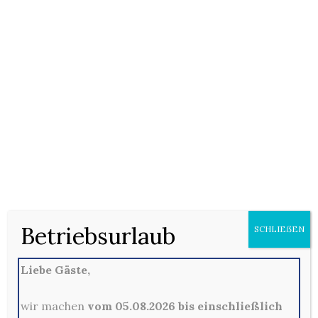
18/01/2021
Keine Kommentare
2 Baguettes (F) mit Salat, Gurke, Gyros (Hähnchenfleisch
2, 3, 5 , B), Zwiebeln und Weißkäse (D), wahlweise mit
Remoulade (6, E), scharfer Sauce (A) oder Currysauce, auf
Wunsch auch mit Käse (D) überbacken (+1,50 Euro)
Betriebsurlaub
SCHLIEẞEN
Kommentare sind hier leider nicht gestattet
Liebe Gäste,
wir machen
vom 05.08.2026 bis einschließlich