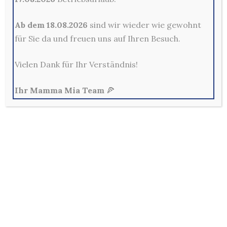
Kontakt
Ab dem 18.08.2026
sind wir wieder wie gewohnt
für Sie da und freuen uns auf Ihren Besuch.
Mama Mia Pizzeria Restaurant - Merscheider Str. 14,
42699 Solingen
Vielen Dank für Ihr Verständnis!
0212-329800
Mo - Fr: 10:00 - 22:00 Uhr
Ihr Mamma Mia Team
🍕
Sa, So & Feiertags: 12:00 - 22:00 Uhr
Allg. Geschäftsbedingungen
Außerhalb der Lieferzeiten sind keine Bestellungen im
Online-Shop möglich!