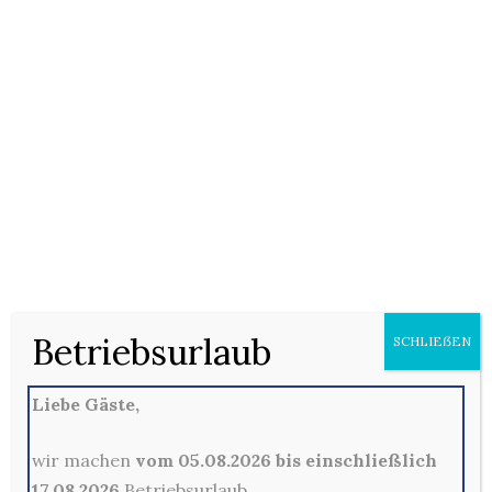
15/01/2021
Keine Kommentare
Hähnchenbrustfiletstreifen in Currysauce (D), mit
Ananas, wahlweise mit Pommes, Kroketten (F) oder Reis,
dazu nach Wunsch ein kleiner Beilagensalat (+3,- Euro)
Betriebsurlaub
SCHLIEẞEN
Kommentare sind hier leider nicht gestattet
Liebe Gäste,
wir machen
vom 05.08.2026 bis einschließlich
17.08.2026
Betriebsurlaub.