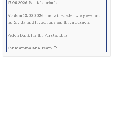
17.08.2026
Betriebsurlaub.
Ab dem 18.08.2026
sind wir wieder wie gewohnt
Kontakt
für Sie da und freuen uns auf Ihren Besuch.
Mama Mia Pizzeria Restaurant - Merscheider Str. 14,
42699 Solingen
Vielen Dank für Ihr Verständnis!
0212-329800
Mo - Fr: 10:00 - 22:00 Uhr
Ihr Mamma Mia Team
🍕
Sa, So & Feiertags: 12:00 - 22:00 Uhr
Allg. Geschäftsbedingungen
Außerhalb der Lieferzeiten sind keine Bestellungen im