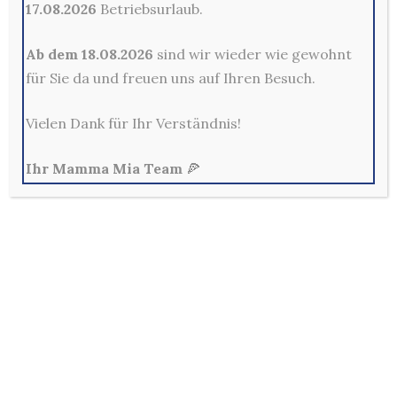
17.08.2026
Betriebsurlaub.
Ab dem 18.08.2026
sind wir wieder wie gewohnt
Kontakt
für Sie da und freuen uns auf Ihren Besuch.
Mama Mia Pizzeria Restaurant - Merscheider Str. 14,
42699 Solingen
Vielen Dank für Ihr Verständnis!
0212-329800
Mo - Fr: 10:00 - 22:00 Uhr
Ihr Mamma Mia Team
🍕
Sa, So & Feiertags: 12:00 - 22:00 Uhr
Allg. Geschäftsbedingungen
Außerhalb der Lieferzeiten sind keine Bestellungen im