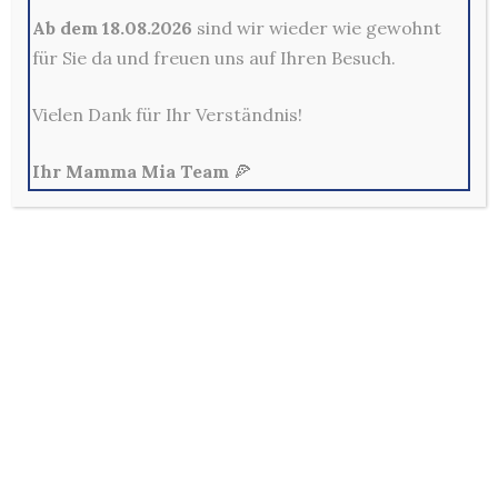
Ab dem 18.08.2026
sind wir wieder wie gewohnt
Mama Mia Pizzeria Restaurant - Merscheider Str. 14,
für Sie da und freuen uns auf Ihren Besuch.
42699 Solingen
0212-329800
Vielen Dank für Ihr Verständnis!
Mo - Fr: 10:00 - 22:00 Uhr
Sa, So & Feiertags: 12:00 - 22:00 Uhr
Ihr Mamma Mia Team
🍕
Allg. Geschäftsbedingungen
Außerhalb der Lieferzeiten sind keine Bestellungen im
Online-Shop möglich!
Per E-Mail und Telefon eingehende Bestellungen sind
verbindlich und werden in der Reihenfolge ihres