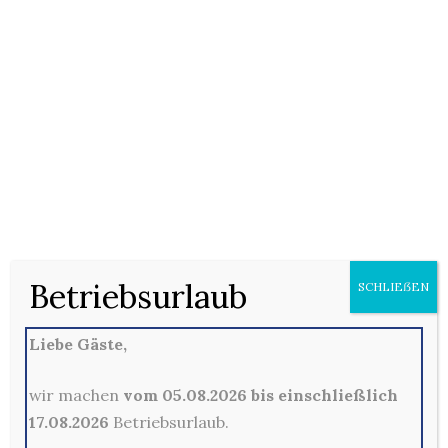
14/01/2021
Keine Kommentare
hausgemachte italienische Süßspeise (D, E, F)
Betriebsurlaub
SCHLIEẞEN
Kommentare sind hier leider nicht gestattet
Liebe Gäste,
wir machen
vom 05.08.2026 bis einschließlich
17.08.2026
Betriebsurlaub.
Kontakt