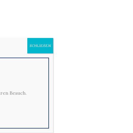
INA
SCHLIEẞEN
hren Besuch.