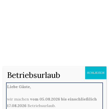
17/01/2021
Keine Kommentare
Pizza (F) mit Tomatensauce, Oldenburger Gouda (D),
Oregano, Thunfisch (H), Mozzarella (D) und Oliven (9)
Betriebsurlaub
SCHLIEẞEN
Kommentare sind hier leider nicht gestattet
Liebe Gäste,
wir machen
vom 05.08.2026 bis einschließlich
17.08.2026
Betriebsurlaub.