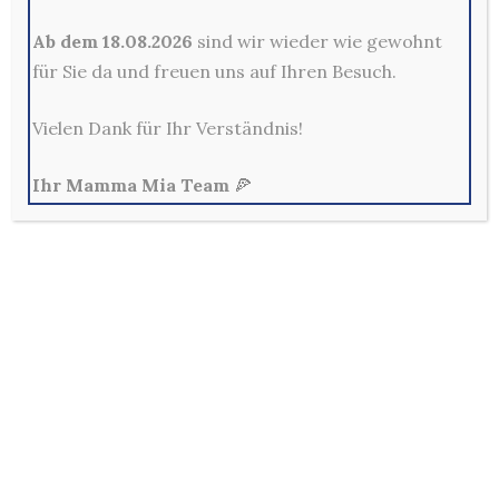
Kontakt
Ab dem 18.08.2026
sind wir wieder wie gewohnt
für Sie da und freuen uns auf Ihren Besuch.
Mama Mia Pizzeria Restaurant - Merscheider Str. 14,
42699 Solingen
0212-329800
Vielen Dank für Ihr Verständnis!
Mo - Fr: 10:00 - 22:00 Uhr
Sa, So & Feiertags: 12:00 - 22:00 Uhr
Ihr Mamma Mia Team
🍕
Allg. Geschäftsbedingungen
Außerhalb der Lieferzeiten sind keine Bestellungen im
Online-Shop möglich!
Per E-Mail und Telefon eingehende Bestellungen sind