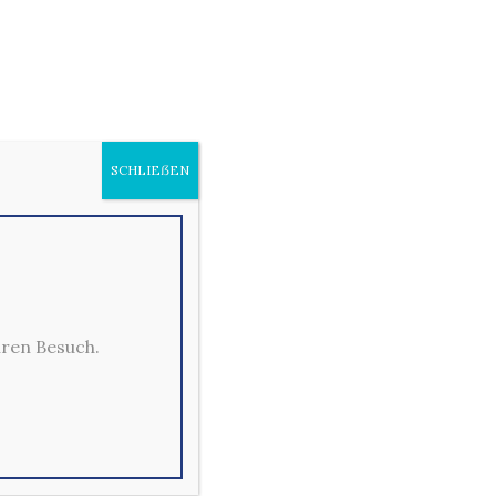
AP
SCHLIEẞEN
hren Besuch.