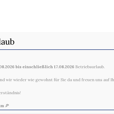
50. CHICKEN WR
laub
8.2026 bis einschließlich 17.08.2026
Betriebsurlaub.
nd wir wieder wie gewohnt für Sie da und freuen uns auf I
erständnis!
am
🍕