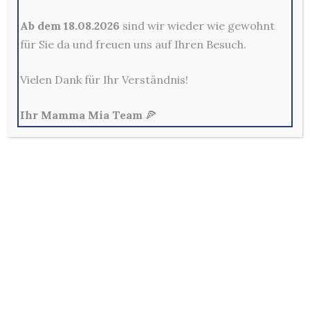
Kontakt
Ab dem 18.08.2026
sind wir wieder wie gewohnt
für Sie da und freuen uns auf Ihren Besuch.
Mama Mia Pizzeria Restaurant - Merscheider Str. 14,
42699 Solingen
0212-329800
Vielen Dank für Ihr Verständnis!
Mo - Fr: 10:00 - 22:00 Uhr
Sa, So & Feiertags: 12:00 - 22:00 Uhr
Ihr Mamma Mia Team
🍕
Allg. Geschäftsbedingungen
Außerhalb der Lieferzeiten sind keine Bestellungen im
Online-Shop möglich!
Per E-Mail und Telefon eingehende Bestellungen sind