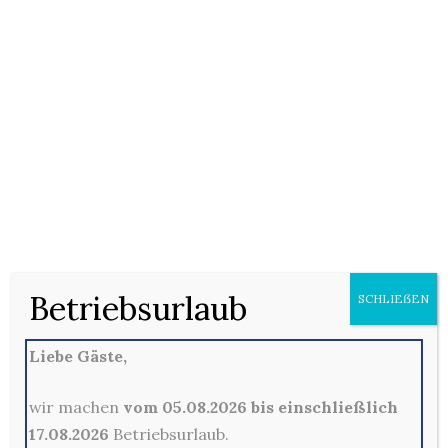
17/01/2021
Keine Kommentare
Pizza (F) mit Tomatensauce, Oldenburger Gouda (D),
Oregano, frischen Tomaten und Mozzarella (D)
Betriebsurlaub
SCHLIEẞEN
Kommentare sind hier leider nicht gestattet
Liebe Gäste,
wir machen
vom 05.08.2026 bis einschließlich
17.08.2026
Betriebsurlaub.