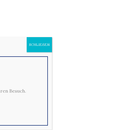
 KRABBEN
SCHLIEẞEN
hren Besuch.