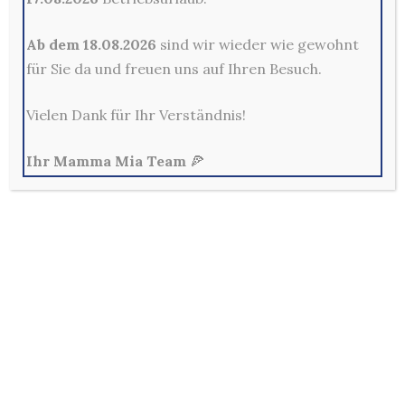
Kontakt
Ab dem 18.08.2026
sind wir wieder wie gewohnt
für Sie da und freuen uns auf Ihren Besuch.
Mama Mia Pizzeria Restaurant - Merscheider Str. 14,
42699 Solingen
Vielen Dank für Ihr Verständnis!
0212-329800
Mo - Fr: 10:00 - 22:00 Uhr
Ihr Mamma Mia Team
🍕
Sa, So & Feiertags: 12:00 - 22:00 Uhr
Allg. Geschäftsbedingungen
Außerhalb der Lieferzeiten sind keine Bestellungen im
Online-Shop möglich!