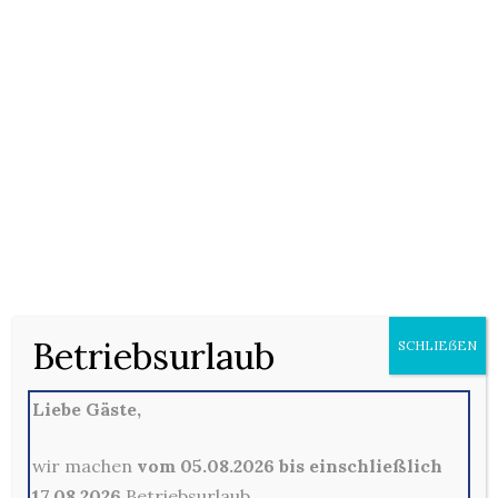
18/01/2021
Keine Kommentare
Nudeln (F) mit Hähnchenbrust, Tomaten, Mais,
Mozzarella (D) und Tomaten-Sahnesauce (D), mit
Oldenburger Gouda (D) überbacken
Betriebsurlaub
SCHLIEẞEN
Kommentare sind hier leider nicht gestattet
Liebe Gäste,
wir machen
vom 05.08.2026 bis einschließlich
17.08.2026
Betriebsurlaub.